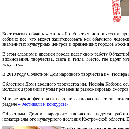
Костромская область – это край с богатым историческим пр
собрано всё, что может заинтересовать как обычного челове
знаменитых культурных центров и древнейших городов Росси
В этом славном и древнем городе ведет свою работу Областно
вдохновения, творчества, света и тепла. Место, где царят м
искусство.
В 2013 году Областной Дом народного творчества им. Иосифа К
Областной Дом народного творчества им. Иосифа Кобзона ос
молодых дарований путем проведения разножанровых смотров, 
Многие яркие фестивали народного творчества стали визит
разделе
«Фестивали и конкурсы»
.
Областным Домом народного творчества ведется работ
нематериального культурного наследия Костромской области. 
Чтобы оценить условия предост