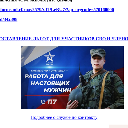
//forms.mkrf.ru/e/2579/xTPLeBU7/?ap_orgcode=570160000
ard/342398
ОСТАВЛЕНИЕ ЛЬГОТ ДЛЯ УЧАСТНИКОВ СВО И ЧЛЕНО
Подробнее о службе по контракту