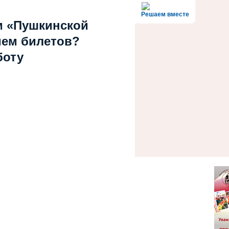
Решаем вместе
м «Пушкинской
ием билетов?
боту