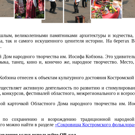
ошлым, великолепными памятниками архитектуры и зодчества,
ка, так и самого искушенного ценителя истории. На берегах В
и.
й Дом народного творчества им. Иосифа Кобзона. Это удивительн
узыка, танец, кино и, конечно же, народное творчество. Мест
обзона отнесен к объектам культурного достояния Костромской 
уществляет активную деятельность по развитию и стимулирован
конкурсов, фестивалей областного, межрегионального и всерос
ной карточкой Областного Дома народного творчества им. Ио
а по сохранению и возрождению традиционной народной 
Его можно найти в разделе
«Сокровища Костромского фольклора
авления услуг используйте QR-код