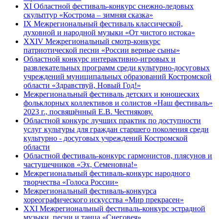
XI Областной фестиваль-конкурс снежно-ледовых
скульптур «Кострома – зимняя сказка»
IX Межрегиональный фестиваль классической,
духовной и народной музыки «От чистого истока»
XXIV Межрегиональный смотр-конкурс
патриотической песни «России верные сыны»
Областной конкурс интерактивно-игровых и
развлекательных программ среди культурно-досуговых
учреждений муниципальных образований Костромской
области «Здравствуй, Новый Год!»
Межрегиональный фестиваль детских и юношеских
фольклорных коллективов и солистов «Наш фестиваль»
2023 г., посвящённый Е.В. Честнякову.
Областной конкурс лучших практик по доступности
услуг культуры для граждан старшего поколения среди
культурно - досуговых учреждений Костромской
области
Областной фестиваль-конкурс гармонистов, плясунов и
частушечников «Эх, Семеновна!»
Межрегиональный фестиваль-конкурс народного
творчества «Голоса России»
Межрегиональный фестиваль-конкурса
хореографического искусства «Мир прекрасен»
XXI Межрегиональный фестиваль-конкурс эстрадной
музыки, песни и танца «Снеговея»