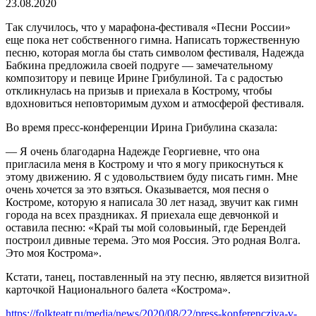
23.08.2020
Так случилось, что у марафона-фестиваля «Песни России»
еще пока нет собственного гимна. Написать торжественную
песню, которая могла бы стать символом фестиваля, Надежда
Бабкина предложила своей подруге — замечательному
композитору и певице Ирине Грибулиной. Та с радостью
откликнулась на призыв и приехала в Кострому, чтобы
вдохновиться неповторимым духом и атмосферой фестиваля.
Во время пресс-конференции Ирина Грибулина сказала:
— Я очень благодарна Надежде Георгиевне, что она
пригласила меня в Кострому и что я могу прикоснуться к
этому движению. Я с удовольствием буду писать гимн. Мне
очень хочется за это взяться. Оказывается, моя песня о
Костроме, которую я написала 30 лет назад, звучит как гимн
города на всех праздниках. Я приехала еще девчонкой и
оставила песню: «Край ты мой соловьиный, где Берендей
построил дивные терема. Это моя Россия. Это родная Волга.
Это моя Кострома».
Кстати, танец, поставленный на эту песню, является визитной
карточкой Национального балета «Кострома».
https://folkteatr.ru/media/news/2020/08/22/press-konferencziya-v-