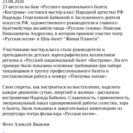
23.08.2020
23 августа на базе «Русского национального балета
«Кострома» состоялся мастер-класс Народной артистки РФ
Надежды Георгиевной Бабкиной и Заслуженного деятеля
искусств РФ, художественного руководителя и главного
балетмейстера ансамбля танца «Русские сезоны» Николая
Николаевича Андросова, в котором приняли участие театр
«Русская песня» и Шоу-балет "Живая Планета".
Участниками мастер-класса стали руководители и
преподаватели детских хореографических коллективов
региона и «Русский национальный балет «Кострома». На его
примере были показаны основные требования при наборе
танцовщиков в труппу профессионального балета и
постановочная работа к номеру «Пчелочка златая».
Свои секреты, как настроиться на выступление, наделить
каждое движение сутью, энергией и жизнью - рассказала
костромичам Надежда Бабкина. Слаженность, гармоничность,
эмоциональный накал одновременной работы солистки, хора
и балета, были показаны в зажигательных композициях из
репертуара театра фольклора «Русская песня».
Фото Алексей Яковлев