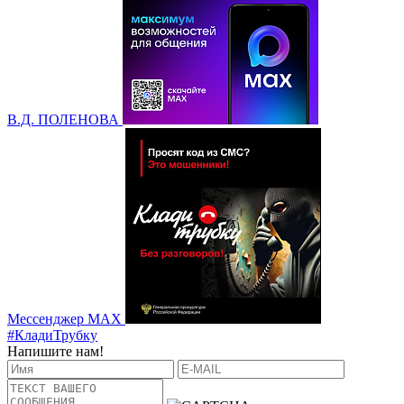
В.Д. ПОЛЕНОВА
Мессенджер MAX
#КладиТрубку
Напишите нам!