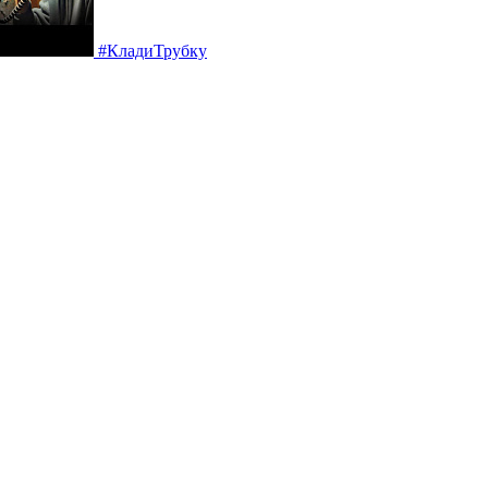
#КладиТрубку