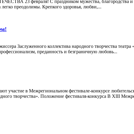
3 февраля! С праздником мужества, благородства и чести!
 легко преодолимы. Крепкого здоровья, любви,...
ем!
ежиссера Заслуженного коллектива народного творчества теат
профессионализм, преданность и безграничную любовь...
ют участие в Межрегиональном фестивале-конкурсе любительск
ного творчества». Положение фестиваля-конкурса В XIII Межре