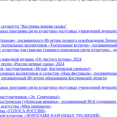
скульптур "Кострома-зимняя сказка"
льных программ среди культурно-досуговых учреждений муниц
етроном», посвященного 80-летию полного освобождения Ленин
театральных коллективов «Театральные встречи», посвященный
 культуры для граждан старшего поколения среди культурно - д
 народной музыки «От чистого истока» 2024
 песни «России верные сыны» 2024
в, частушечников «Играй, Костромская гармонь!»
лорных коллективов и солистов «Наш фестиваль», посвящённый
, посвященный 80-летию образования Костромской области
»
ьных программ среди культурно-досуговых учреждений муницип
 частушечников «Эх, Семеновна!»
остромская губернская ярмарка», посвященный 80-й годовщине
 искусства «Мир прекрасен»
чества «ГОЛОСА РОССИИ»
народной культуры «ДОРОГАМИ НАРОДНЫХ ТРАДИЦИЙ»