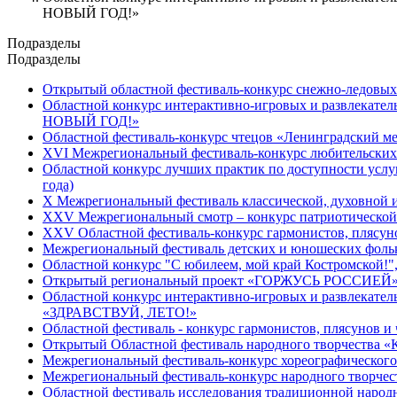
НОВЫЙ ГОД!»
Подразделы
Подразделы
Открытый областной фестиваль-конкурс снежно-ледовых 
Областной конкурс интерактивно-игровых и развлекате
НОВЫЙ ГОД!»
Областной фестиваль-конкурс чтецов «Ленинградский м
XVI Межрегиональный фестиваль-конкурс любительских 
Областной конкурс лучших практик по доступности услуг
года)
X Межрегиональный фестиваль классической, духовной и
XXV Межрегиональный смотр – конкурс патриотической
XXV Областной фестиваль-конкурс гармонистов, плясуно
Межрегиональный фестиваль детских и юношеских фольк
Областной конкурс "С юбилеем, мой край Костромской!"
Открытый региональный проект «ГОРЖУСЬ РОССИЕЙ
Областной конкурс интерактивно-игровых и развлекател
«ЗДРАВСТВУЙ, ЛЕТО!»
Областной фестиваль - конкурс гармонистов, плясунов и
Открытый Областной фестиваль народного творчества «К
Межрегиональный фестиваль-конкурс хореографического
Межрегиональный фестиваль-конкурс народного твор
Областной фестиваль исследования традиционной 