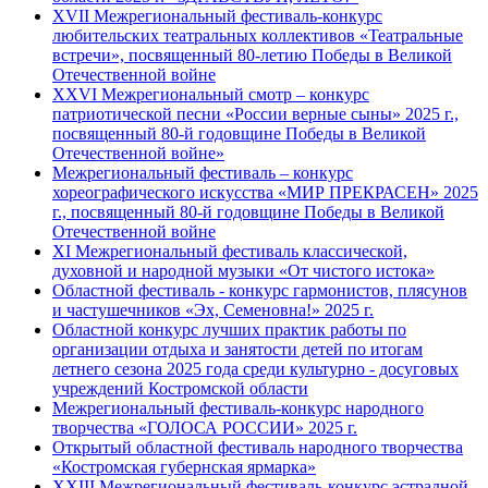
XVII Межрегиональный фестиваль-конкурс
любительских театральных коллективов «Театральные
встречи», посвященный 80-летию Победы в Великой
Отечественной войне
XXVI Межрегиональный смотр – конкурс
патриотической песни «России верные сыны» 2025 г.,
посвященный 80-й годовщине Победы в Великой
Отечественной войне»
Межрегиональный фестиваль – конкурс
хореографического искусства «МИР ПРЕКРАСЕН» 2025
г., посвященный 80-й годовщине Победы в Великой
Отечественной войне
XI Межрегиональный фестиваль классической,
духовной и народной музыки «От чистого истока»
Областной фестиваль - конкурс гармонистов, плясунов
и частушечников «Эх, Семеновна!» 2025 г.
Областной конкурс лучших практик работы по
организации отдыха и занятости детей по итогам
летнего сезона 2025 года среди культурно - досуговых
учреждений Костромской области
Межрегиональный фестиваль-конкурс народного
творчества «ГОЛОСА РОССИИ» 2025 г.
Открытый областной фестиваль народного творчества
«Костромская губернская ярмарка»
XXIII Межрегиональный фестиваль-конкурс эстрадной