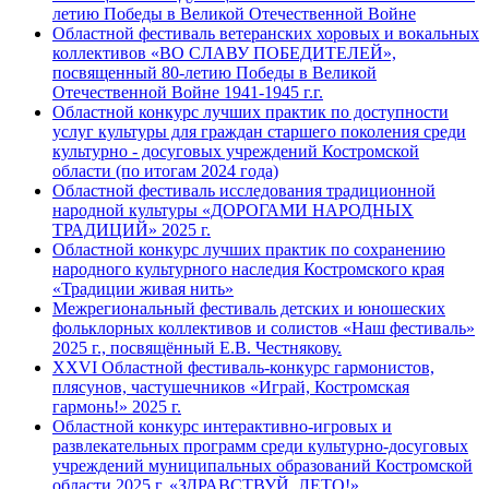
летию Победы в Великой Отечественной Войне
Областной фестиваль ветеранских хоровых и вокальных
коллективов «ВО СЛАВУ ПОБЕДИТЕЛЕЙ»,
посвященный 80-летию Победы в Великой
Отечественной Войне 1941-1945 г.г.
Областной конкурс лучших практик по доступности
услуг культуры для граждан старшего поколения среди
культурно - досуговых учреждений Костромской
области (по итогам 2024 года)
Областной фестиваль исследования традиционной
народной культуры «ДОРОГАМИ НАРОДНЫХ
ТРАДИЦИЙ» 2025 г.
Областной конкурс лучших практик по сохранению
народного культурного наследия Костромского края
«Традиции живая нить»
Межрегиональный фестиваль детских и юношеских
фольклорных коллективов и солистов «Наш фестиваль»
2025 г., посвящённый Е.В. Честнякову.
XXVI Областной фестиваль-конкурс гармонистов,
плясунов, частушечников «Играй, Костромская
гармонь!» 2025 г.
Областной конкурс интерактивно-игровых и
развлекательных программ среди культурно-досуговых
учреждений муниципальных образований Костромской
области 2025 г. «ЗДРАВСТВУЙ, ЛЕТО!»