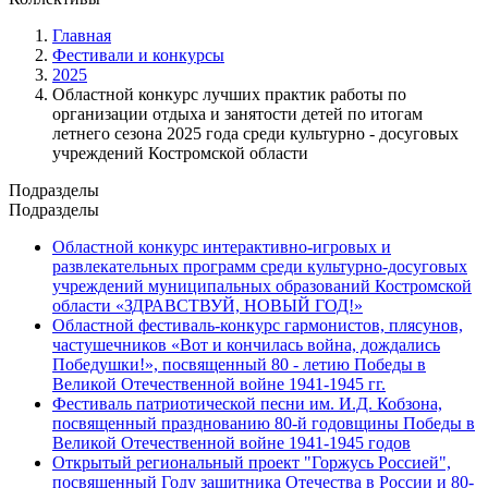
Главная
Фестивали и конкурсы
2025
Областной конкурс лучших практик работы по
организации отдыха и занятости детей по итогам
летнего сезона 2025 года среди культурно - досуговых
учреждений Костромской области
Подразделы
Подразделы
Областной конкурс интерактивно-игровых и
развлекательных программ среди культурно-досуговых
учреждений муниципальных образований Костромской
области «ЗДРАВСТВУЙ, НОВЫЙ ГОД!»
Oбластной фестиваль-конкурс гармонистов, плясунов,
частушечников «Вот и кончилась война, дождались
Победушки!», посвященный 80 - летию Победы в
Великой Отечественной войне 1941-1945 гг.
Фестиваль патриотической песни им. И.Д. Кобзона,
посвященный празднованию 80-й годовщины Победы в
Великой Отечественной войне 1941-1945 годов
Открытый региональный проект "Горжусь Россией",
посвященный Году защитника Отечества в России и 80-