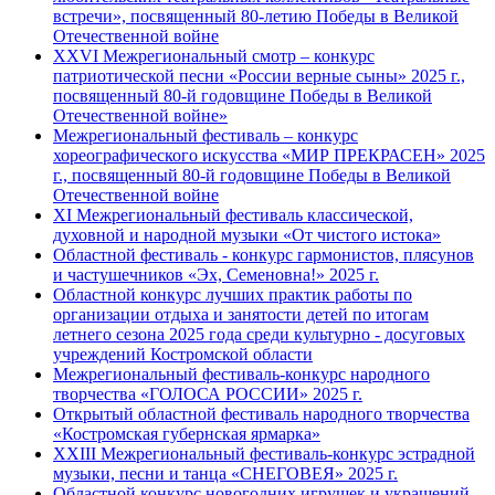
встречи», посвященный 80-летию Победы в Великой
Отечественной войне
XXVI Межрегиональный смотр – конкурс
патриотической песни «России верные сыны» 2025 г.,
посвященный 80-й годовщине Победы в Великой
Отечественной войне»
Межрегиональный фестиваль – конкурс
хореографического искусства «МИР ПРЕКРАСЕН» 2025
г., посвященный 80-й годовщине Победы в Великой
Отечественной войне
XI Межрегиональный фестиваль классической,
духовной и народной музыки «От чистого истока»
Областной фестиваль - конкурс гармонистов, плясунов
и частушечников «Эх, Семеновна!» 2025 г.
Областной конкурс лучших практик работы по
организации отдыха и занятости детей по итогам
летнего сезона 2025 года среди культурно - досуговых
учреждений Костромской области
Межрегиональный фестиваль-конкурс народного
творчества «ГОЛОСА РОССИИ» 2025 г.
Открытый областной фестиваль народного творчества
«Костромская губернская ярмарка»
XXIII Межрегиональный фестиваль-конкурс эстрадной
музыки, песни и танца «СНЕГОВЕЯ» 2025 г.
Областной конкурс новогодних игрушек и украшений