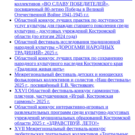
коллективов «ВО СЛАВУ ПОБЕДИТЕЛЕЙ»,
посвященный 80-летию Победы в Великой
Отечественной Войне 1941-1945 г.г.
Областной конкурс лучших практик по доступности
услуг культуры для граждан старшего поколения среди
культурно - досуговых учреждений Костромской
области (по итогам 2024 года)
Областной фестиваль исследования традиционной
народной культуры «ДОРОГАМИ НАРОДНЫХ
ТРАДИЦИЙ» 2025 г.
Областной конкурс лучших практик по сохранению
народного культурного наследия Костромского края
«Традиции живая нить»
Межрегиональный фестиваль детских и юношеских
фольклорных коллективов и солистов «Наш фестиваль»
2025 г., посвящённый Е.В. Честнякову.
XXVI Областной фестиваль-конкурс гармонистов,
плясунов, частушечников «Играй, Костромская
гармонь!» 2025 г.
Областной конкурс интерактивно-игровых и
развлекательных программ среди культурно-досуговых
учреждений муниципальных образований Костромской
области 2025 г. «ЗДРАВСТВУЙ, ЛЕТО!»
XVII Межрегиональный фестиваль-конкурс
любительских театральных коллективов «Театральные